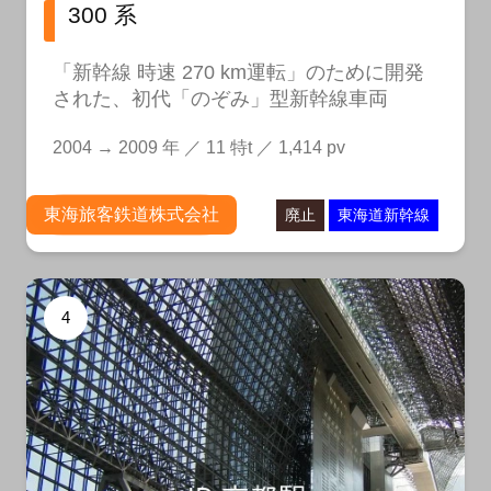
300 系
「新幹線 時速 270 km運転」のために開発
された、初代「のぞみ」型新幹線車両
2004 → 2009 年 ／ 11 特t ／ 1,414 pv
東海旅客鉄道株式会社
廃止
東海道新幹線
4