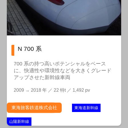
N 700 系
700 系の持つ高いポテンシャルをベース
に、快適性や環境性などを大きくグレード
アップさせた新幹線車両
2009 → 2018 年 ／ 22 特t ／ 1,492 pv
東海旅客鉄道株式会社
東海道新幹線
山陽新幹線