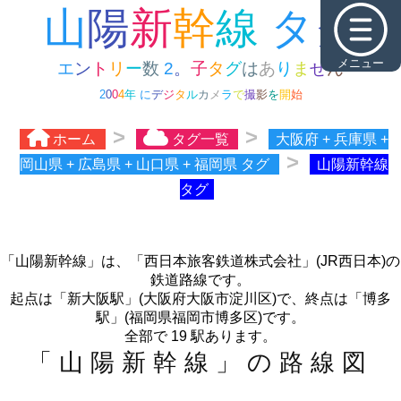
メニュー
2
0
0
4
年
に
デ
ジ
タ
ル
カ
メ
ラ
で
撮
影
を
開
始
ホーム
タグ一覧
大阪府 + 兵庫県 +
岡山県 + 広島県 + 山口県 + 福岡県 タグ
山陽新幹線
タグ
「山陽新幹線」は、「西日本旅客鉄道株式会社」(JR西日本)の
鉄道路線です。
起点は「新大阪駅」(大阪府大阪市淀川区)で、終点は「博多
駅」(福岡県福岡市博多区)です。
全部で 19 駅あります。
「山陽新幹線」の路線図