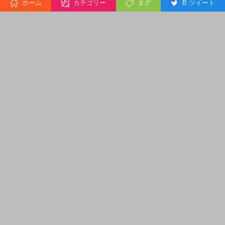
ホーム
カテゴリー
タグ
B ツイート
2
新宿線(東京都 + 埼玉県) タグ
7
2
東京地下鉄株式会社 カテゴリー
7
3
東京都 + 神奈川県 タグ
6
3
高千穂鉄道株式会社 カテゴリー
6
3
宮崎県 タグ
6
3
京都府 + 滋賀県 タグ
6
東海道新幹線(東京都 + 神奈川県 + 静岡県
3
+ 愛知県 + 岐阜県 + 滋賀県 + 京都府 + 大
6
阪府) タグ
3
東京都 + 埼玉県 タグ
6
3
東日本旅客鉄道株式会社 カテゴリー
6
4
最新 101 番目 → 121 番目
5
4
西武鉄道株式会社 カテゴリー
5
4
黒部峡谷鉄道本線(富山県) タグ
5