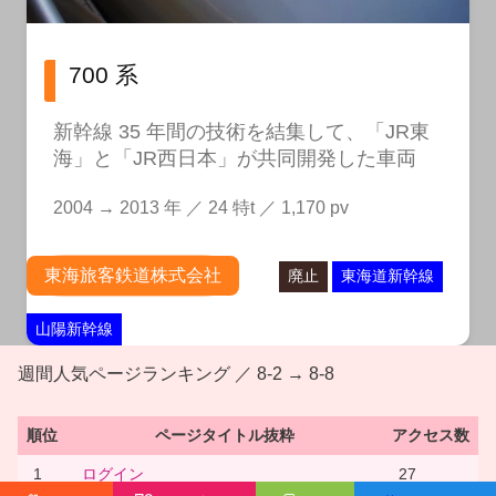
700 系
新幹線 35 年間の技術を結集して、「JR東
海」と「JR西日本」が共同開発した車両
2004 → 2013 年 ／ 24 特t ／ 1,170 pv
東海旅客鉄道株式会社
廃止
東海道新幹線
山陽新幹線
週間人気ページランキング ／ 8-2 → 8-8
順位
ページタイトル抜粋
アクセス数
1
ログイン
27