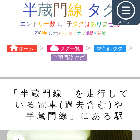
メニュー
2
0
0
4
年
に
デ
ジ
タ
ル
カ
メ
ラ
で
撮
影
を
開
始
ホーム
タグ一覧
東京都 タグ
半蔵門線 タグ
「半蔵門線」を走行して
いる電車(過去含む)や
「半蔵門線」にある駅