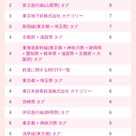
2
富士急行線(山梨県) タグ
8
3
東京地下鉄株式会社 カテゴリー
7
3
新宿線(東京都 + 埼玉県) タグ
7
4
京都府 + 滋賀県 タグ
6
東海道新幹線(東京都 + 神奈川県 + 静岡県
4
+ 愛知県 + 岐阜県 + 滋賀県 + 京都府 + 大
6
阪府) タグ
4
鉄道に関するBESTX一覧
6
4
東京都 + 埼玉県 タグ
6
4
東日本旅客鉄道株式会社 カテゴリー
6
4
宮崎県 タグ
6
4
伊豆急行線(静岡県) タグ
6
5
東京都 + 神奈川県 タグ
5
5
浅草線(東京都) タグ
5