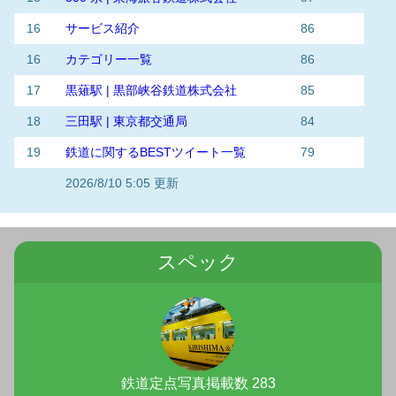
16
サービス紹介
86
16
カテゴリー一覧
86
17
黒薙駅 | 黒部峡谷鉄道株式会社
85
18
三田駅 | 東京都交通局
84
19
鉄道に関するBESTツイート一覧
79
2026/8/10 5:05 更新
スペック
鉄道定点写真掲載数 283